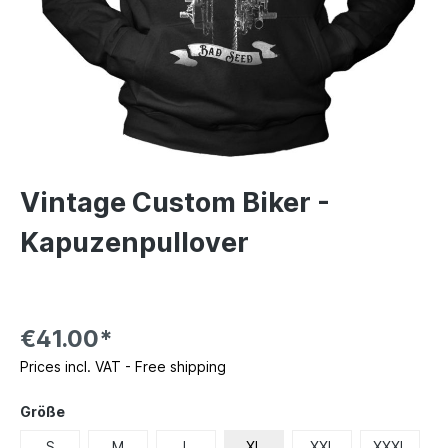
Vintage Custom Biker -
Kapuzenpullover
€41.00*
Prices incl. VAT - Free shipping
Größe
S
M
L
XL
XXL
XXXL