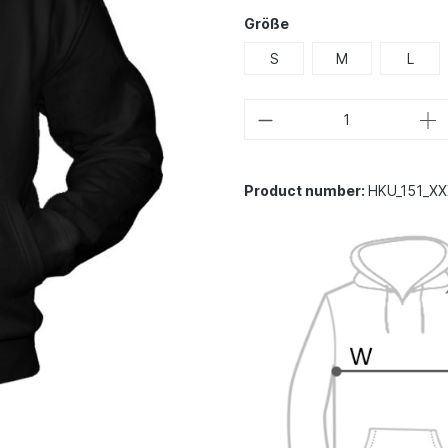
Größe
S
M
L
Product number:
HKU_151_XX