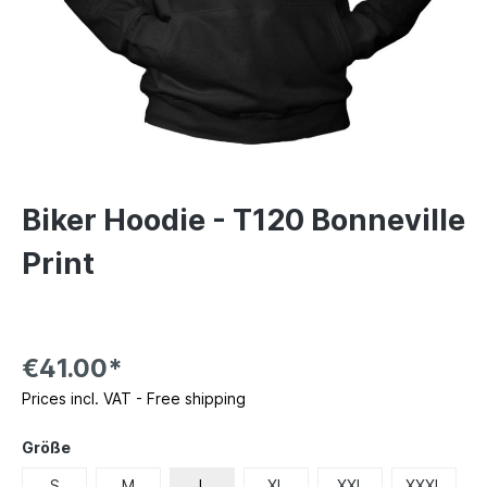
Biker Hoodie - T120 Bonneville
Print
€41.00*
Prices incl. VAT - Free shipping
Größe
S
M
L
XL
XXL
XXXL