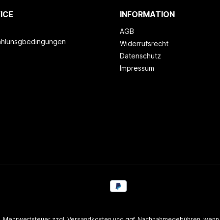
ICE
INFORMATION
AGB
ahlunsgbedingungen
Widerrufsrecht
Datenschutz
Impressum
zl. Mehrwertsteuer zzgl.
Versandkosten
und ggf. Nachnahmegebühren, wenn 