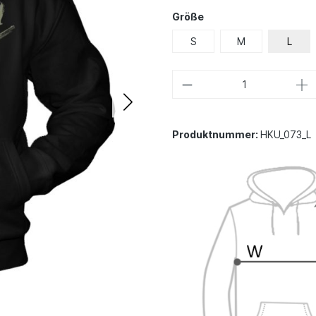
Größe
S
M
L
Produktnummer:
HKU_073_L