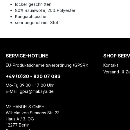
locker geschnitten
80% Baumwolle, 20% Polyester
Känguruhtasche
sehr angenehmer Stoff
SERVICE-HOTLINE
SHOP SERV
EU-Produktsicherheitsverordnung (GPSR):
Kontakt
Versand- & Z
+49 (0)30 - 820 07 083
Mo-Fr, 09:00 - 17:00 Uhr
E-Mail: gpsr@makaya.de
M3 HANDELS GMBH
Wilhelm von Siemens Str. 23
Haus A / 3. OG
12277 Berlin