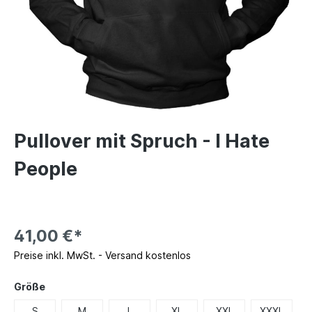
Pullover mit Spruch - I Hate
People
41,00 €*
Preise inkl. MwSt. - Versand kostenlos
Größe
S
M
L
XL
XXL
XXXL