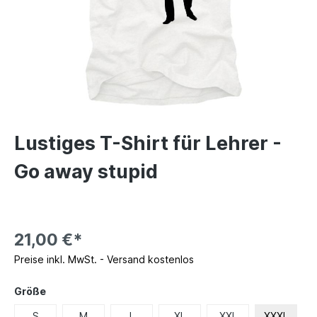
Lustiges T-Shirt für Lehrer -
Go away stupid
21,00 €*
Preise inkl. MwSt. - Versand kostenlos
Größe
S
M
L
XL
XXL
XXXL