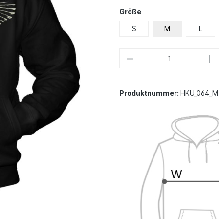
Größe
S
M
L
Produktnummer:
HKU_064_M