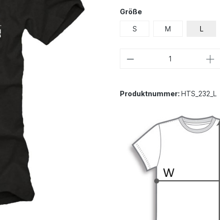
Größe
S
M
L
Produktnummer:
HTS_232_L