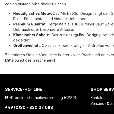
coolen Vintage-Vibe direkt zu Ihnen.
Nostalgisches Motiv:
Das "Rollin 60s" Design fängt den G
Roller-Enthusiasten und Vintage-Liebhaber.
Premium Qualität:
Hergestellt aus 100% reiner Baumwolle,
Gebrauch oder besondere Anlässe.
Klassischer Schnitt:
Das zeitlos reguläre Design gewährle
gekleidet.
Größenvielfalt:
Ob schlank oder kräftig – mit Größen von S 
Zelebrieren Sie die 60er Jahre in ihrer vollen Pracht und drück
Mittelpunkt des Geschehens!
SERVICE-HOTLINE
SHOP SERV
EU-Produktsicherheitsverordnung (GPSR):
Kontakt
Versand- & Z
+49 (0)30 - 820 07 083