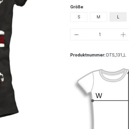
Größe
S
M
L
Produktnummer:
DTS_131_L