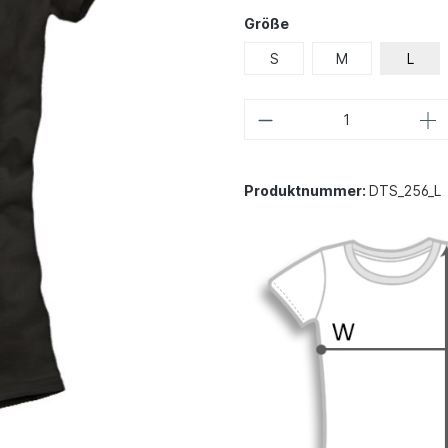
Größe
S
M
L
Produktnummer:
DTS_256_L